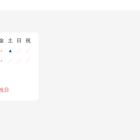
金
土
日
祝
●
▲
／
／
●
／
／
／
祝日