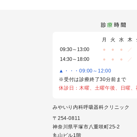
診
療
時間
月
火
水
木
09:30～13:00
●
●
●
／
14:30～18:00
●
●
●
／
▲・・・09:00～12:00
※受付は診療終了30分前まで
休診日：木曜、土曜午後、日曜、
みやいり内科呼吸器科クリニック
〒254-0811
神奈川県平塚市八重咲町25-2
丸山ビル1階