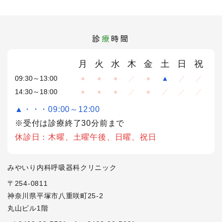
診
療
時間
月
火
水
木
金
土
日
祝
09:30～13:00
●
●
●
／
●
▲
／
／
14:30～18:00
●
●
●
／
●
／
／
／
▲・・・09:00～12:00
※受付は診療終了30分前まで
休診日：木曜、土曜午後、日曜、祝日
みやいり内科呼吸器科クリニック
〒254-0811
神奈川県平塚市八重咲町25-2
丸山ビル1階