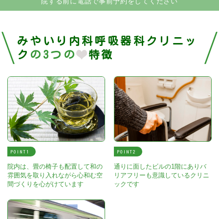
院する前に電話で事前予約をしてください
みやいり内科呼吸器科クリニッ
ク
の3つの
特徴
POINT
POINT
院内は、畳の椅子も配置して和の
通りに面したビルの1階にありバ
雰囲気を取り入れながら心和む空
リアフリーも意識しているクリニ
間づくりを心がけています
ックです