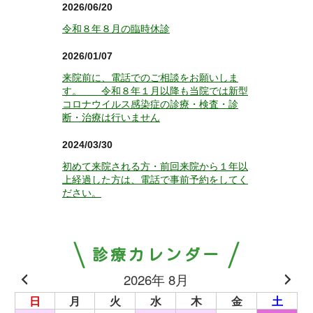
2026/06/20
令和８年８月の臨時休診
2026/01/07
来院前に、電話でのご相談をお願いしま
す。 令和８年１月以降も当院では新型
コロナウイルス感染症の診療・検査・診
断・治療は行いません
2024/03/30
初めて来院される方・前回来院から１年以
上経過した方は、電話で事前予約をしてく
ださい。
診療カレンダー
2026年 8月
日
月
火
水
木
金
土