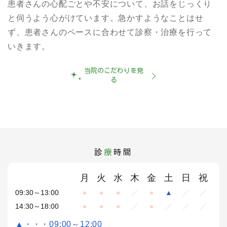
患者さんの心配ごとや不安について、お話をじっくり
と伺うよう心がけています。急かすようなことはせ
ず、患者さんのペースに合わせて診察・治療を行って
いきます。
当院のこだわりを見
る
診
療
時間
月
火
水
木
金
土
日
祝
09:30～13:00
●
●
●
／
●
▲
／
／
14:30～18:00
●
●
●
／
●
／
／
／
▲・・・09:00～12:00