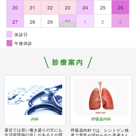
20
21
22
23
24
25
26
27
28
29
30
1
2
3
午後休診
休診日
午後休診
診療案内
内科
呼吸器内科
最近では若い働き盛りの方にも
呼吸器内科では、レントゲン検
生活習慣病の兆しがある人が増
査で異常が認められた患者さん