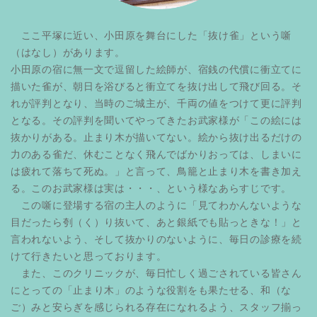
ここ平塚に近い、小田原を舞台にした「抜け雀」という噺
（はなし）があります。
小田原の宿に無一文で逗留した絵師が、宿銭の代償に衝立てに
描いた雀が、朝日を浴びると衝立てを抜け出して飛び回る。そ
れが評判となり、当時のご城主が、千両の値をつけて更に評判
となる。その評判を聞いてやってきたお武家様が「この絵には
抜かりがある。止まり木が描いてない。絵から抜け出るだけの
力のある雀だ、休むことなく飛んでばかりおっては、しまいに
は疲れて落ちて死ぬ。」と言って、鳥籠と止まり木を書き加え
る。このお武家様は実は・・・、という様なあらすじです。
この噺に登場する宿の主人のように「見てわかんないような
目だったら刳（く）り抜いて、あと銀紙でも貼っときな！」と
言われないよう、そして抜かりのないように、毎日の診療を続
けて行きたいと思っております。
また、このクリニックが、毎日忙しく過ごされている皆さん
にとっての「止まり木」のような役割をも果たせる、和（な
ご）みと安らぎを感じられる存在になれるよう、スタッフ揃っ