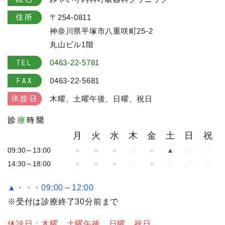
〒254-0811
住所
神奈川県平塚市八重咲町25-2
丸山ビル1階
0463-22-5781
TEL
0463-22-5681
FAX
木曜、土曜午後、日曜、祝日
休診日
診
療
時間
月
火
水
木
金
土
日
祝
09:30～13:00
●
●
●
／
●
▲
／
／
14:30～18:00
●
●
●
／
●
／
／
／
▲・・・09:00～12:00
※受付は診療終了30分前まで
休診日：木曜、土曜午後、日曜、祝日